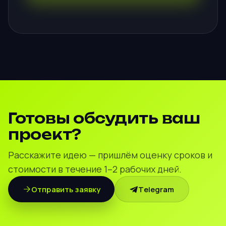
Готовы обсудить ваш
проект?
Расскажите идею — пришлём оценку сроков и
стоимости в течение 1–2 рабочих дней.
Отправить заявку
Telegram